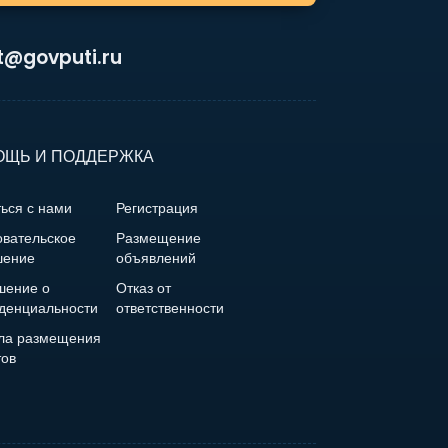
t@govputi.ru
ЩЬ И ПОДДЕРЖКА
ься с нами
Регистрация
овательское
Размещение
шение
объявлений
шение о
Отказ от
денциальности
ответственности
ла размещения
тов