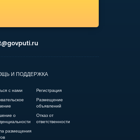
t@govputi.ru
ЩЬ И ПОДДЕРЖКА
ься с нами
Регистрация
овательское
Размещение
шение
объявлений
шение о
Отказ от
денциальности
ответственности
ла размещения
тов