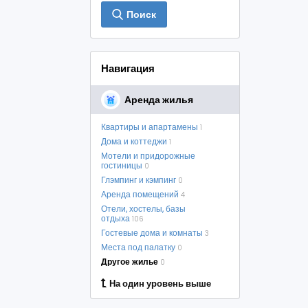
Поиск
Навигация
Аренда жилья
Квартиры и апартамены
1
Дома и коттеджи
1
Мотели и придорожные
гостиницы
0
Глэмпинг и кэмпинг
0
Аренда помещений
4
Отели, хостелы, базы
отдыха
106
Гостевые дома и комнаты
3
Места под палатку
0
Другое жилье
0
На один уровень выше