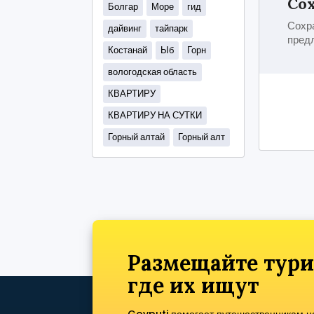
Сох
Болгар
Море
гид
Сохра
дайвинг
тайпарк
пред
Костанай
Ыб
Горн
вологодская область
КВАРТИРУ
КВАРТИРУ НА СУТКИ
Горный алтай
Горный алт
Размещайте тури
где их ищут