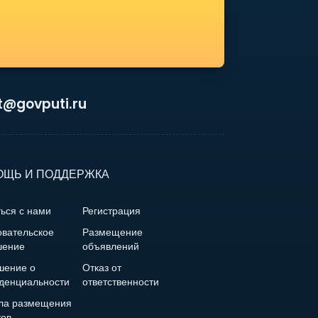
t@govputi.ru
ЩЬ И ПОДДЕРЖКА
ься с нами
Регистрация
овательское
Размещение
шение
объявлений
шение о
Отказ от
денциальности
ответственности
ла размещения
тов