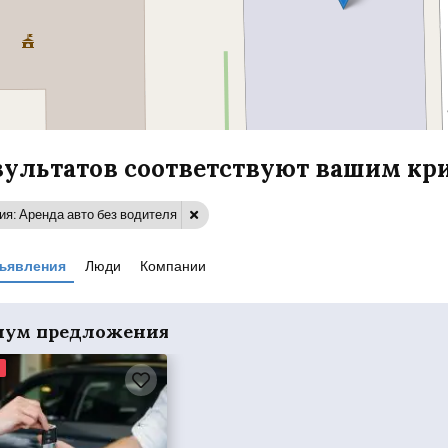
езультатов соответствуют вашим кр
ия: Аренда авто без водителя
ъявления
Люди
Компании
иум предложения
м