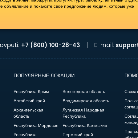
одить жильё, маршруты, прогулки, туры, рыбалку, активный отдых,
те объявление и покажите своё предложение людям, которые уже
ovputi:
+7 (800) 100-28-43
|
E-mail:
suppor
ПОПУЛЯРНЫЕ ЛОКАЦИИ
ПОМО
Республика Крым
Вологодская область
Связат
Алтайский край
Владимирская область
Польз
согла
Архангельская
Луганская Народная
область
Республика
Согла
конфи
Республика Мордовия
Республика Калмыкия
Прави
Республика
Пермский край
объек