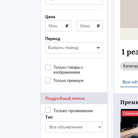
Цена
₽
₽
Период
Выбрать период
1 р
Категор
Только товары с
изображением
Только премиум
Все об
Подробный поиск
Прем
Только проживание
Премиу
Тип