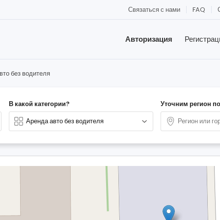
Связаться с нами
FAQ
Авторизация
Регистрац
вто без водителя
В какой категории?
Уточним регион п