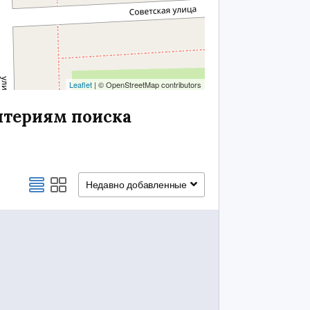
Leaflet
| © OpenStreetMap contributors
итериям поиска
Недавно добавленные